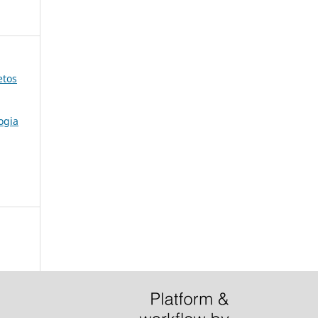
etos
ogia