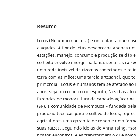
Resumo
Lótus (Nelumbo nucifera) é uma planta que na
alagados. A flor de lótus desabrocha apenas um
estações, manejo, consumo e produção se dão e
colheita envolve imergir na lama, sentir as raíz
uma rede invisível de rizomas conectados e reti
terra com as mãos: uma tarefa artesanal, que t
primordial. Lótus e humanos têm se afetado ao 
anos, seja no corpo ou no espírito. Nos dias at
fazendas de monocultura de cana-de-açúcar na r
(SP), a comunidade de Mombuca – fundada pela
produziu técnicas para o cultivo de lótus, repr
agricultores uma garantia de renda e uma form
suas raízes. Seguindo ideias de Anna Tsing, “
nossos encontros; eles transformam o que som