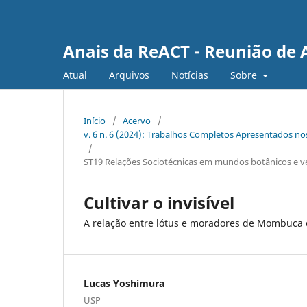
Anais da ReACT - Reunião de 
Atual
Arquivos
Notícias
Sobre
Início
/
Acervo
/
v. 6 n. 6 (2024): Trabalhos Completos Apresentados no
/
ST19 Relações Sociotécnicas em mundos botânicos e v
Cultivar o invisível
A relação entre lótus e moradores de Mombuca
Lucas Yoshimura
USP