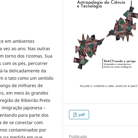
sce em ambientes
a vez ao ano. Nas outras
m torno dos rizomas. Sua
es com os pés, percorrer
rá-la delicadamente da
em o tato como um sentido
longo de milhares de
uais, em meio às grandes
egião de Ribeirão Preto
 imigração japonesa –
pdf
esentando para parte dos
a de se conectar com
somos contaminados por
Publicado
os na medida em que