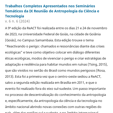
Trabalhos Completos Apresentados nos Seminários
Temáticos da IX Reunião de Antropologia da Ciência e
Tecnologia
v. 6 n. 6 (2024)
A 9ª edição da ReACT foi realizada entre os dias 21 e 24 de novembro
de 2023, na Universidade Federal de Goiás, na cidade de Goiânia
(Goiás), no Campus Samambaia. Esta edição trouxe o tema
“Reactivando o perigo: chamados e ressonâncias diante das crises
ecológicas” e teve como objetivo colocar em diálogo diferentes
éticas ecológicas, modos de vivenciar o perigo e criar estratégias de
adaptação e resiliência para habitar mundos em ruínas (Tsing, 2015),
que são vividos no sertão do Brasil como mundos perigosos (Rosa,
2013). Esta foi a primeira vez que o centro-oeste sediou a ReACT,
salvo a segunda edição realizada em Brasília em 2011, e que o
evento foi realizado fora do eixo sul-sudeste. Um passo importante
no processo de descentralização do conhecimento da antropologia
e, especificamente, da antropologia da ciência e da tecnologia no
âmbito nacional abrindo novas conexões com outras regiões do
país, além das regiões sul e sudeste, e no âmbito internacional