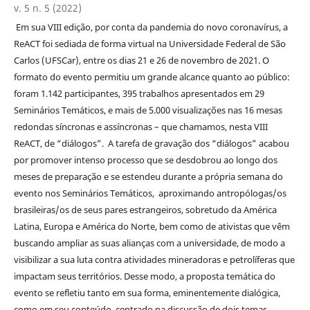
v. 5 n. 5 (2022)
Em sua VIII edição, por conta da pandemia do novo coronavírus, a
ReACT foi sediada de forma virtual na Universidade Federal de São
Carlos (UFSCar), entre os dias 21 e 26 de novembro de 2021. O
formato do evento permitiu um grande alcance quanto ao público:
foram 1.142 participantes, 395 trabalhos apresentados em 29
Seminários Temáticos, e mais de 5.000 visualizações nas 16 mesas
redondas síncronas e assíncronas – que chamamos, nesta VIII
ReACT, de “diálogos”. A tarefa de gravação dos “diálogos” acabou
por promover intenso processo que se desdobrou ao longo dos
meses de preparação e se estendeu durante a própria semana do
evento nos Seminários Temáticos, aproximando antropólogas/os
brasileiras/os de seus pares estrangeiros, sobretudo da América
Latina, Europa e América do Norte, bem como de ativistas que vêm
buscando ampliar as suas alianças com a universidade, de modo a
visibilizar a sua luta contra atividades mineradoras e petrolíferas que
impactam seus territórios. Desse modo, a proposta temática do
evento se refletiu tanto em sua forma, eminentemente dialógica,
como em seu conteúdo, centrado na discussão de dois temas