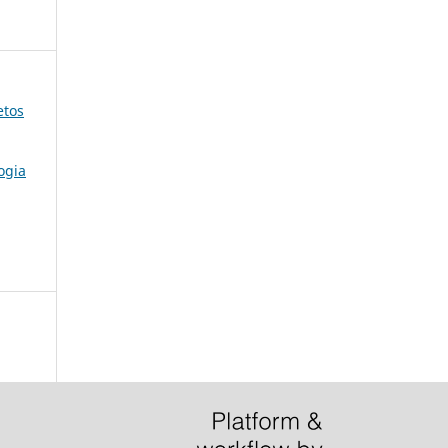
etos
ogia