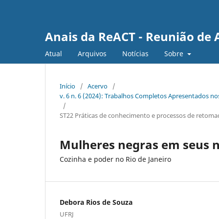
Anais da ReACT - Reunião de 
Atual
Arquivos
Notícias
Sobre
Início
/
Acervo
/
v. 6 n. 6 (2024): Trabalhos Completos Apresentados no
/
ST22 Práticas de conhecimento e processos de retoma
Mulheres negras em seus 
Cozinha e poder no Rio de Janeiro
Debora Rios de Souza
UFRJ