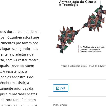
ados durante a pandemia,
os). Cozinheiras(os) que
ecimentos passavam por
s lugares, segundo suas
nte, a prefeitura da
ta, com 21 restaurantes
 quais, treze possuem
 A resistência, a
odelos ancestrais do
ência em existir, a
pdf
picamente oriundas da
us e renascidas nestes
e outrora também eram
Publicado
nalisar de que modo, as