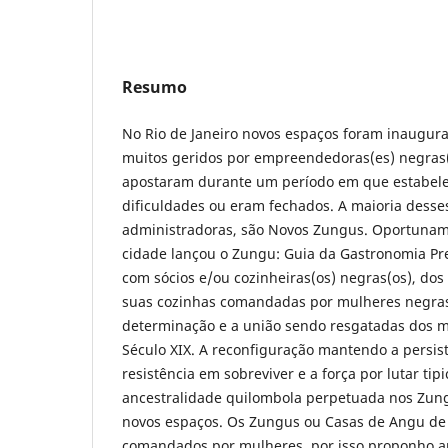
Resumo
No Rio de Janeiro novos espaços foram inaugur
muitos geridos por empreendedoras(es) negras(
apostaram durante um período em que estabel
dificuldades ou eram fechados. A maioria desse
administradoras, são Novos Zungus. Oportuname
cidade lançou o Zungu: Guia da Gastronomia Pre
com sócios e/ou cozinheiras(os) negras(os), dos
suas cozinhas comandadas por mulheres negras.
determinação e a união sendo resgatadas dos m
Século XIX. A reconfiguração mantendo a persist
resistência em sobreviver e a força por lutar ti
ancestralidade quilombola perpetuada nos Zung
novos espaços. Os Zungus ou Casas de Angu d
comandados por mulheres, por isso proponho a